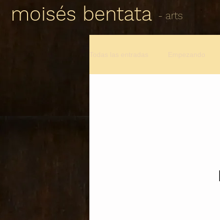
moisés bentata
- arts
Todas las entradas
Empezando