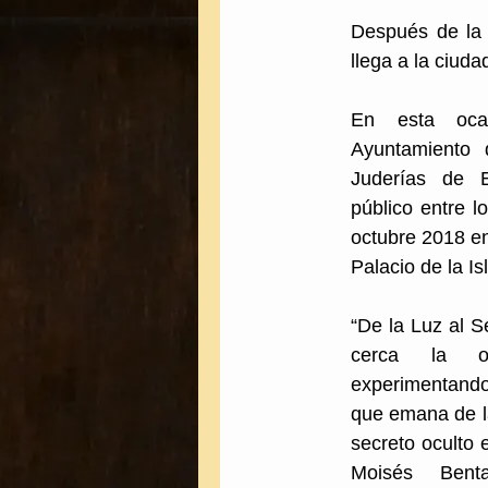
Después de la 
llega a la ciud
En esta ocas
Ayuntamiento
Juderías de E
público entre l
octubre 2018 en
Palacio de la Is
“De la Luz al S
cerca la o
experimentando 
que emana de la
secreto oculto 
Moisés Benta