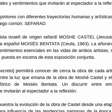
les y sentimientos que invitarán al espectador a la refle
intores con diferentes trayectorias humanas y artística
rraigo común: SEFARAD.
tista israelí de origen sefardí MOSHE CASTEL (Jerusalé
ista español MOISÉS BENTATA (Ceuta, 1963). La añoran
timientos esenciales en las vidas de ambos artistas, s
a puesta en escena de esta exposición conjunta.
Secreto] permitirá conocer de cerca la obra de cada art
ntre la luz que emana de la obra de Moshé Castel y el 
fórico de Moisés Bentata. Un discurrir entre emo
 invitarán al espectador a la reflexión.
uestra la evolución de la obra de Castel desde una etapa
ara influencia de las tendencias parisinas de la época