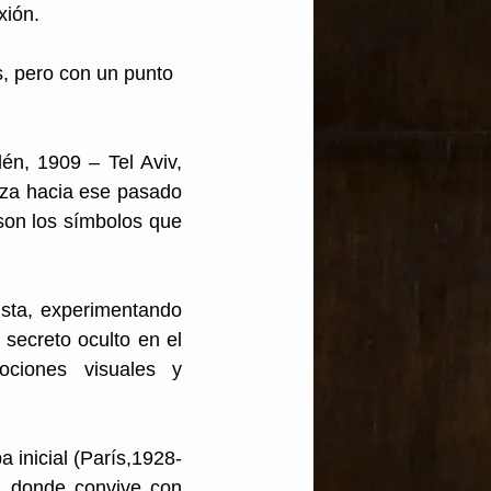
xión.
s, pero con un punto 
n, 1909 – Tel Aviv, 
za hacia ese pasado 
on los símbolos que 
ista, experimentando 
secreto oculto en el 
ciones visuales y 
 inicial (París,1928-
, donde convive con 