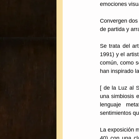
emociones visua
Convergen dos p
de partida y a
Se trata del ar
1991) y el art
común, como sen
han inspirado l
[ de la Luz al 
una simbiosis e
lenguaje meta
sentimientos que
La exposición m
40) con una cl