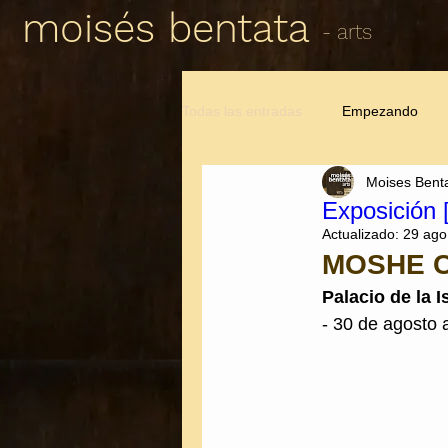
moisés bentata
- arts
Todas las entradas
Empezando
Moises Bent
Exposición 
Actualizado:
29 ago
MOSHE C
Palacio de la 
- 30 de agosto 