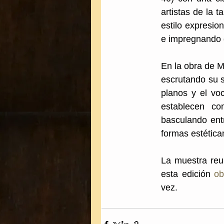
artistas de la t
estilo expresion
e impregnando d
En la obra de M
escrutando su s
planos y el vo
establecen co
basculando entr
formas estética
La muestra reu
esta edición 
ob
vez.